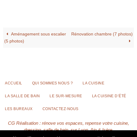
Aménagement sous escalier
Rénovation chambre (7 photos)
(5 photos)
ACCUEIL
QUI SOMMES NOUS ?
LA CUISINE
LA SALLE DE BAIN
LE SUR-MESURE
LA CUISINE D’ÉTÉ
LES BUREAUX
CONTACTEZ-NOUS
CG Réalisation : rénove vos espaces, repense votre cuisine,
dressing, salle de bain, sur Lyon, Ain & Isère.