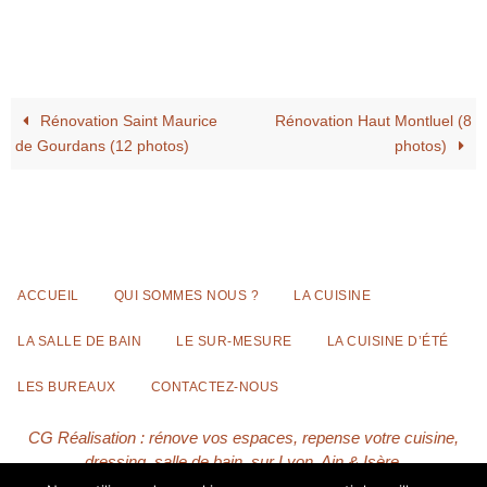
Rénovation Saint Maurice
Rénovation Haut Montluel (8
de Gourdans (12 photos)
photos)
ACCUEIL
QUI SOMMES NOUS ?
LA CUISINE
LA SALLE DE BAIN
LE SUR-MESURE
LA CUISINE D’ÉTÉ
LES BUREAUX
CONTACTEZ-NOUS
CG Réalisation : rénove vos espaces, repense votre cuisine,
dressing, salle de bain, sur Lyon, Ain & Isère.