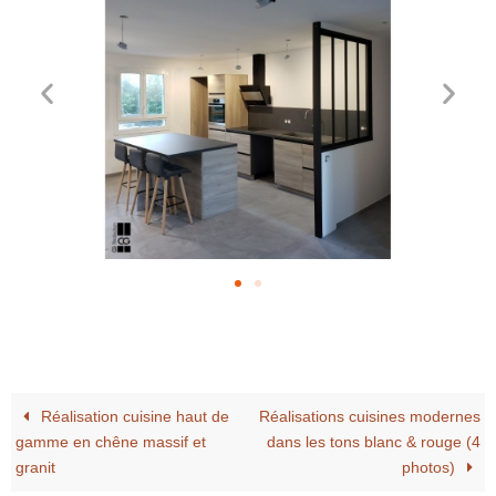
Réalisation cuisine haut de
Réalisations cuisines modernes
gamme en chêne massif et
dans les tons blanc & rouge (4
granit
photos)